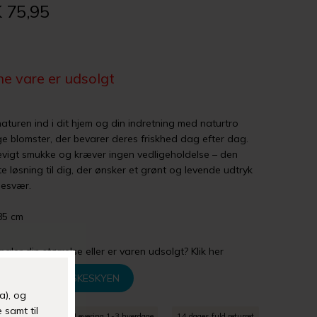
 75,95
e vare er udsolgt
naturen ind i dit hjem og din indretning med naturtro
ge blomster, der bevarer deres friskhed dag efter dag.
evigt smukke og kræver ingen vedligeholdelse – den
te løsning til dig, der ønsker et grønt og levende udtryk
esvær.
L85 cm
gler din størrelse eller er varen udsolgt? Klik her
TILFØJ TIL ØNSKESKYEN
agt over 399 kr
Levering 1-3 hverdage
14 dages fuld returret