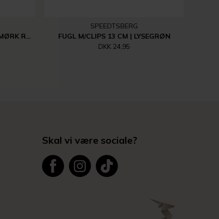
SPEEDTSBERG
BLOMST LILLE Ø2CM - 30CM | MØRK RØD
FUGL M/CLIPS 13 CM | LYSEGRØN
DKK 24,95
Skal vi være sociale?