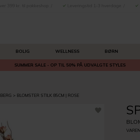
ver 399 kr. til pakkeshop. /
Leveringstid 1-3 hverdage. /
BOLIG
WELLNESS
BØRN
SUMMER SALE - OP TIL 50% PÅ UDVALGTE STYLES
SBERG
BLOMSTER STILK 85CM | ROSE
S
BLO
VAREN