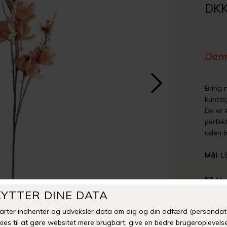
DKK
Denn
Bring 
kunsti
De er 
perfek
uden b
Mål
: 
Man
Fri fr