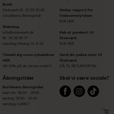
Butik
Stokværk tlf.: 22 93 30 60
Smiley-rapport fra
(i butikkens åbningstid)
Fødevarestyrelsen
KLIK HER
Webshop
info@stokvaerk.dk
Køb et gavekort til
tlf.: 30 36 99 77
Stokværk
mandag-fredag: kl. 9-14
KLIK HER
Tilmeld dig vores nyhedsbrev
Send din pakke retur til
HER
Stokværk
(få 10% på din første ordre*)
GÅ TIL RETURPORTAL
Åbningstider
Skal vi være sociale?
Buitikkens åbningtider
man-fre: 09:30 - 18:00
lørdag: 09:30 - 15:00
søndag: LUKKET