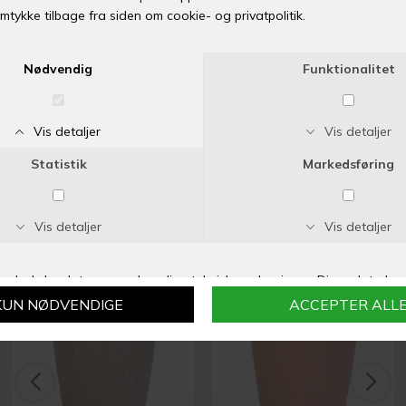
Alle produkter tåler opvaskemaskine.
Mangler din størrelse eller er varen udsolgt? Klik her
TILFØJ TIL ØNSKESKYEN
Fri fragt over 399 kr
Levering 1-3 hverdage
14 dages fuld returret
Vi anbefaler også