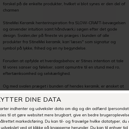
forskel på de enkelte produkter, hvilket vi blot synes er den del af
charmen
StineMei Keramik henterinspiration fra SLOW-CRAFT-bevægelsen
og anvender intuition samt håndværk,i søgen efter det gode
design. Svalen,der på fineste vis præges i bunden af alle
produkter fra StineMei keramik, kan“læses" som signatur og
symbol på lykke, frihed og en ny begyndelse.
Foruden at opfylde et hverdagsbehov, er Stines intention at tale
til vores sanser og følelser, samt opmuntre til en stund med ro,
eftertænksomhed og selvkærlighed.
Og med svalen præget i bunden af hendes keramik, er ønsket at
flokken med tidenvokser sig større, og vil skabe glæde i mange
hjem.
Alle produkter er hånddrejet eller håndlavet i stentøjsler og
præsenteres i små oplag eller i “one of a kinds". Der kan derfor
sagtens være forskel i størrelse, glasering og udtryk.