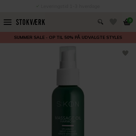
Leveringstid 1-3 hverdage
0
SUMMER SALE - OP TIL 50% PÅ UDVALGTE STYLES