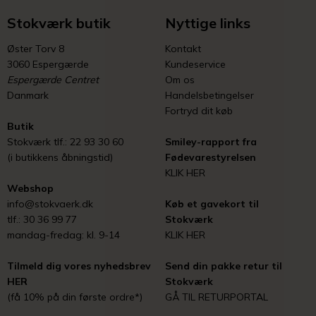
Stokværk butik
Nyttige links
Øster Torv 8
Kontakt
3060 Espergærde
Kundeservice
Espergærde Centret
Om os
Danmark
Handelsbetingelser
Fortryd dit køb
Butik
Stokværk tlf.: 22 93 30 60
Smiley-rapport fra
(i butikkens åbningstid)
Fødevarestyrelsen
KLIK HER
Webshop
info@stokvaerk.dk
Køb et gavekort til
tlf.: 30 36 99 77
Stokværk
mandag-fredag: kl. 9-14
KLIK HER
Tilmeld dig vores nyhedsbrev
Send din pakke retur til
HER
Stokværk
(få 10% på din første ordre*)
GÅ TIL RETURPORTAL