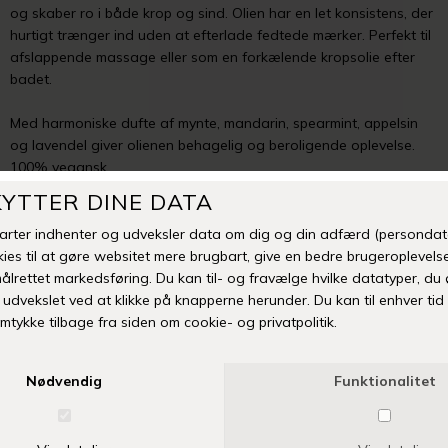
og skaber ro i både krop og sind. Olien har en let konsistens, der
hurtigt trænger ind uden at efterlade fedtede mærker. Perfekt til
afslappende massage eller som en forkælende kropsolie efter
badet.
Med harmoniske dufte
af mynte, mandarin, spearmint, appelsin
og lavendel
giver olienen behagelig og beroligende oplevelse.
100% vegansk
Mangler din størrelse eller er varen udsolgt? Klik her
TILFØJ TIL ØNSKESKYEN
Fri fragt over 399 kr
Levering 1-3 hverdage
14 dages fuld returret
Vi anbefaler også