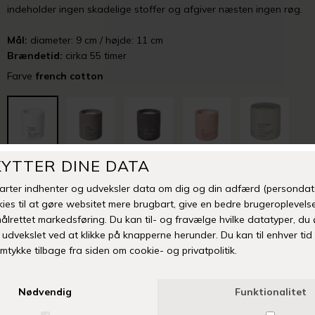
indeholder ingen skadelige stoffer og afgiver næsten ingen røg.
Mål:
diameter: 9 cm / højde: 11 cm
Brændetid:
cirka 55 timer
Farve
french cotton
-
+
TILFØJ TIL ØNSKESKYEN
Fri fragt over 399 kr
Levering 1-3 hverdage
14 dages fuld returret