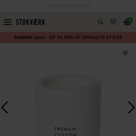
14 dages fuld returret
0
SUMMER SALE - OP TIL 50% PÅ UDVALGTE STYLES