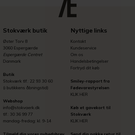
Stokværk butik
Nyttige links
Øster Torv 8
Kontakt
3060 Espergærde
Kundeservice
Espergærde Centret
Om os
Danmark
Handelsbetingelser
Fortryd dit køb
Butik
Stokværk tlf.: 22 93 30 60
Smiley-rapport fra
(i butikkens åbningstid)
Fødevarestyrelsen
KLIK HER
Webshop
info@stokvaerk.dk
Køb et gavekort til
tlf.: 30 36 99 77
Stokværk
mandag-fredag: kl. 9-14
KLIK HER
Tilmeld dig vores nyhedsbrev
Send din pakke retur til