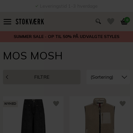
Leveringstid 1-3 hverdage
0
SUMMER SALE - OP TIL 50% PÅ UDVALGTE STYLES
MOS MOSH
FILTRE
NYHED