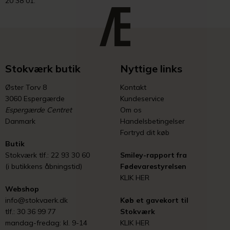
20 38 01.
Stokværk butik
Nyttige links
Øster Torv 8
Kontakt
3060 Espergærde
Kundeservice
Espergærde Centret
Om os
Danmark
Handelsbetingelser
Fortryd dit køb
Butik
Stokværk tlf.: 22 93 30 60
Smiley-rapport fra
(i butikkens åbningstid)
Fødevarestyrelsen
KLIK HER
Webshop
info@stokvaerk.dk
Køb et gavekort til
tlf.: 30 36 99 77
Stokværk
mandag-fredag: kl. 9-14
KLIK HER