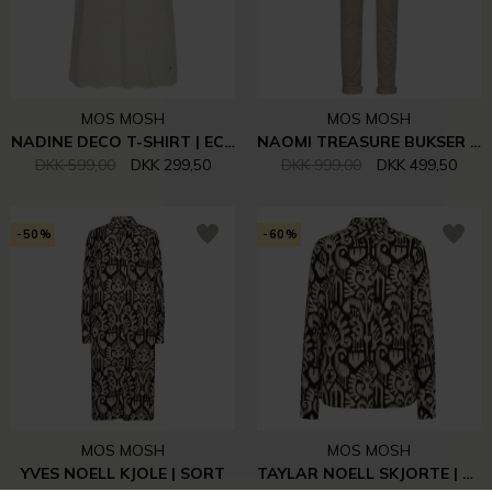
MOS MOSH
MOS MOSH
NADINE DECO T-SHIRT | ECRU
NAOMI TREASURE BUKSER | FEATHER GRAY
DKK 599,00
DKK 299,50
DKK 999,00
DKK 499,50
-50%
-60%
MOS MOSH
MOS MOSH
YVES NOELL KJOLE | SORT
TAYLAR NOELL SKJORTE | SORT