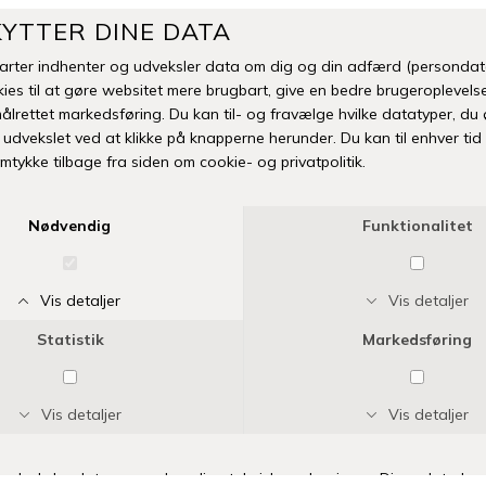
DKK 1.499,00
DKK 749,50
DKK 1.199,00
DKK 479,60
SIDST SETE PRODUKTER
LINEDYR
LINEDYR
LINEDYR STRIKKEDE BOGSTAVER, TAL MM.
LINEDYR LÆDERSNOR
DKK 30,00
DKK 30,00