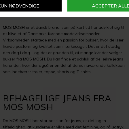
MOS MOSH HOS
STOKVÆRK
MOS MOSH er et dansk brand, som på kort tid har udviklet sig til
at blive et af Danmarks førende modevirksomheder.
Virksomheden startede med en passion for bukser, hvor de især
havde pasform og kvalitet som mærkesager. Det er det stadig
den dag i dag – og det er grunden til, at mange kvinder vælger
bukser fra MOS MOSH. Du kan finde et udpluk af de lækre jeans
herunder, hvor der også er en del af deres nuværende kollektion,
som indebærer trøjer, toppe, shorts og T-shirts.
BEHAGELIGE JEANS FRA
MOS MOSH
Da MOS MOSH har stor passion for jeans, er det ingen
tilfældighed, at kunderne er vilde med det feminine, og rå udtryk,