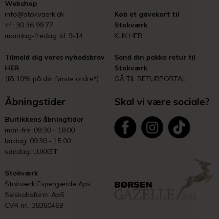
Webshop
info@stokvaerk.dk
Køb et gavekort til
tlf.: 30 36 99 77
Stokværk
mandag-fredag: kl. 9-14
KLIK HER
Tilmeld dig vores nyhedsbrev
Send din pakke retur til
HER
Stokværk
(få 10% på din første ordre*)
GÅ TIL RETURPORTAL
Åbningstider
Skal vi være sociale?
Buitikkens åbningtider
man-fre: 09:30 - 18:00
lørdag: 09:30 - 15:00
søndag: LUKKET
Stokværk
Stokværk Espergærde Aps
Selskabsform: ApS
CVR nr.: 38360469