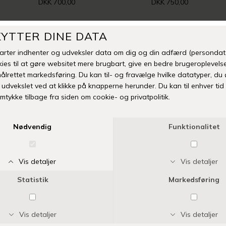
DKK 700,00
DKK 750,00
-50%
CABANA LIVING
CABANA LIVING
MILA SW PANTS | DARK DENIM
FILIA JEANS | LIGHT DENIM
DKK 700,00
DKK 800,00
DKK 400,00
SIDST SETE PRODUKTER