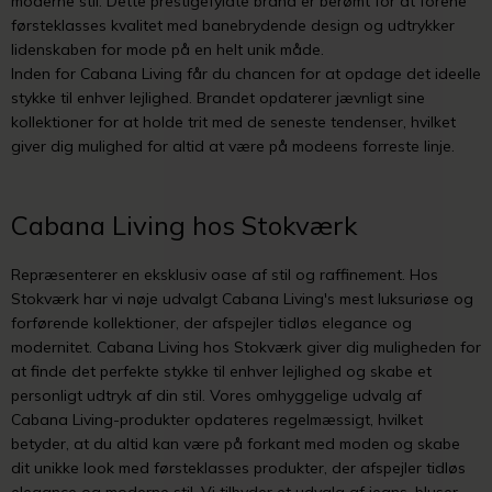
moderne stil. Dette prestigefyldte brand er berømt for at forene
førsteklasses kvalitet med banebrydende design og udtrykker
lidenskaben for mode på en helt unik måde.
Inden for Cabana Living får du chancen for at opdage det ideelle
stykke til enhver lejlighed. Brandet opdaterer jævnligt sine
kollektioner for at holde trit med de seneste tendenser, hvilket
giver dig mulighed for altid at være på modeens forreste linje.
Cabana Living hos Stokværk
Repræsenterer en eksklusiv oase af stil og raffinement. Hos
Stokværk har vi nøje udvalgt Cabana Living's mest luksuriøse og
forførende kollektioner, der afspejler tidløs elegance og
modernitet. Cabana Living hos Stokværk giver dig muligheden for
at finde det perfekte stykke til enhver lejlighed og skabe et
personligt udtryk af din stil. Vores omhyggelige udvalg af
Cabana Living-produkter opdateres regelmæssigt, hvilket
betyder, at du altid kan være på forkant med moden og skabe
dit unikke look med førsteklasses produkter, der afspejler tidløs