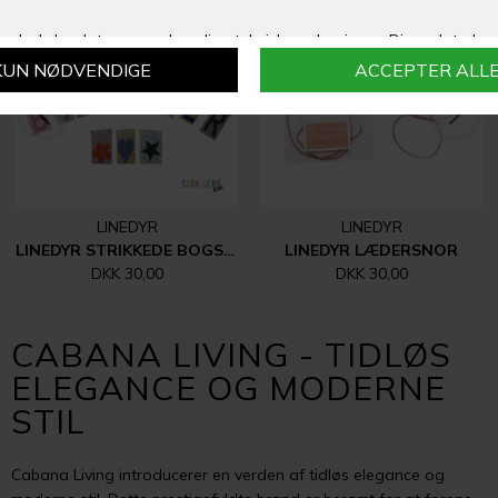
LINEDYR
LINEDYR
LINEDYR STRIKKEDE BOGSTAVER, TAL MM.
LINEDYR LÆDERSNOR
DKK 30,00
DKK 30,00
CABANA LIVING - TIDLØS
ELEGANCE OG MODERNE
STIL
Cabana Living introducerer en verden af tidløs elegance og