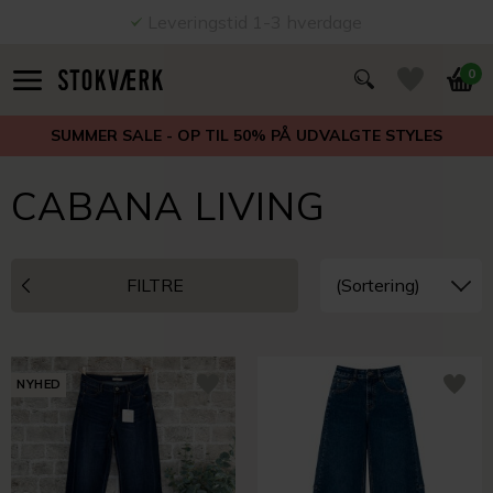
Leveringstid 1-3 hverdage
0
SUMMER SALE - OP TIL 50% PÅ UDVALGTE STYLES
CABANA LIVING
FILTRE
NYHED