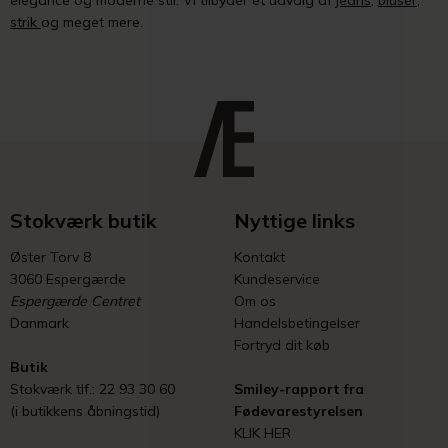
elegance og moderne stil. Vi tilbyder et udvalg af
jeans
,
bluser
,
strik
og meget mere.
Stokværk butik
Nyttige links
Øster Torv 8
Kontakt
3060 Espergærde
Kundeservice
Espergærde Centret
Om os
Danmark
Handelsbetingelser
Fortryd dit køb
Butik
Stokværk tlf.: 22 93 30 60
Smiley-rapport fra
(i butikkens åbningstid)
Fødevarestyrelsen
KLIK HER