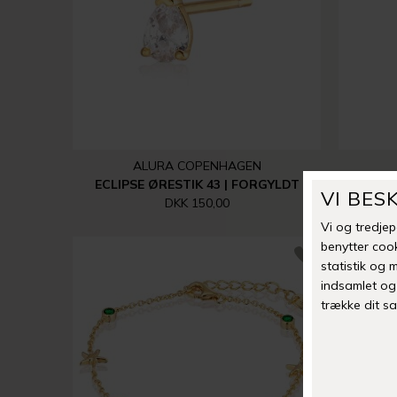
ALURA COPENHAGEN
ECLIPSE ØRESTIK 43 | FORGYLDT
ECLIP
DKK 150,00