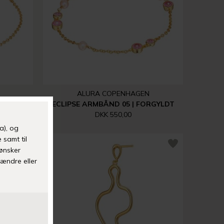
ALURA COPENHAGEN
RGYLDT
ECLIPSE ARMBÅND 05 | FORGYLDT
DKK 550,00