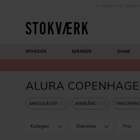
Gratis fragt v/køb o
NYHEDER
MÆRKER
DAME
ALURA COPENHAG
ANKELKÆDER
1
ARMBÅND
17
FINGERRIN
LUK
FILTRE
Kategori
Størrelse
Pris