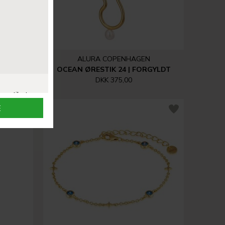
ALURA COPENHAGEN
RGYLDT
OCEAN ØRESTIK 24 | FORGYLDT
DKK 375,00