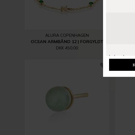
ALURA COPENHAGEN
OCEAN ARMBÅND 12 | FORGYLDT
GR
DKK 450,00