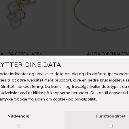
ALURA COPENHAGEN
ALURA COPENHAGEN
SE ØRESTIK 38 | FORGYLDT
VENUS ARMBÅND 09 | FO
DKK 350,00
DKK 400,00