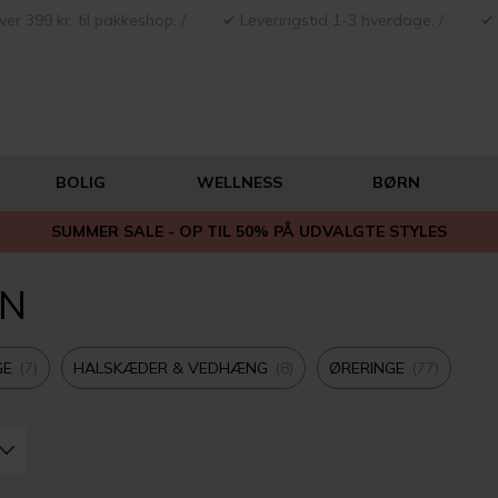
ver 399 kr. til pakkeshop. /
Leveringstid 1-3 hverdage. /
BOLIG
WELLNESS
BØRN
SUMMER SALE - OP TIL 50% PÅ UDVALGTE STYLES
EN
GE
7
HALSKÆDER & VEDHÆNG
8
ØRERINGE
77