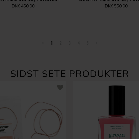
DKK 450,00
DKK 550,00
<
1
2
3
4
5
>
SIDST SETE PRODUKTER