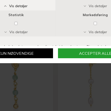
ALURA COPENHAGEN
ALURA COPENHAGEN
ACE ARMBÅND 08 | SØLV
GRACE HALSKÆDE 07 | FO
DKK 750,00
DKK 400,00