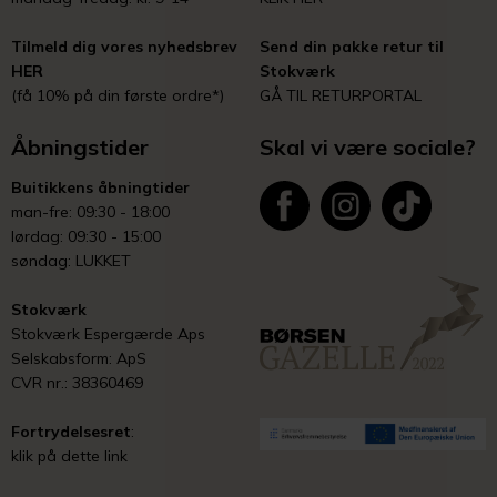
Tilmeld dig vores nyhedsbrev
Send din pakke retur til
HER
Stokværk
(få 10% på din første ordre*)
GÅ TIL RETURPORTAL
Åbningstider
Skal vi være sociale?
Buitikkens åbningtider
man-fre: 09:30 - 18:00
lørdag: 09:30 - 15:00
søndag: LUKKET
Stokværk
Stokværk Espergærde Aps
Selskabsform: ApS
CVR nr.: 38360469
Fortrydelsesret
:
klik på dette link