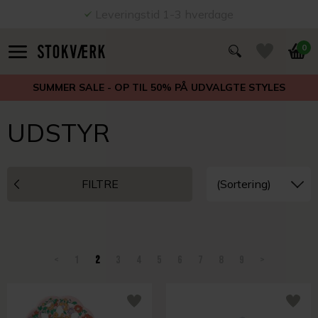
Leveringstid 1-3 hverdage
0
SUMMER SALE - OP TIL 50% PÅ UDVALGTE STYLES
UDSTYR
FILTRE
<
1
2
3
4
5
6
7
8
9
>