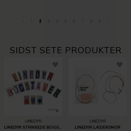
<
1
2
3
4
5
6
7
8
9
>
SIDST SETE PRODUKTER
LINEDYR
LINEDYR
LINEDYR STRIKKEDE BOGSTAVER, TAL MM.
LINEDYR LÆDERSNOR