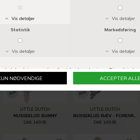
KONGES SLØJD
LITTLE DUTCH
2-PAK HAGESMÆK | KUBI/RAIN FOREST
OPHÆNGSRINGE - BEIGE
DKK 179,95
DKK 99,95
LITTLE DUTCH
LITTLE DUTCH
NUSSEKLUD BUNNY
NUSSEKLUD RÆV - FORESR FRIENDS
DKK 149,95
DKK 149,95