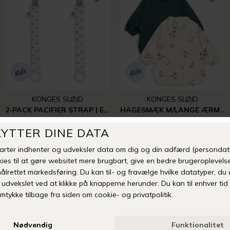
KONGES SLØJD
KONGES SLØJD
2-PACK PACIFIER STRAP | ESTATE DOT
HAGESMÆK M/LANGE ÆRMER - 2.STK | KUBI/RAIN FOREST
DKK 149,95
DKK 279,95