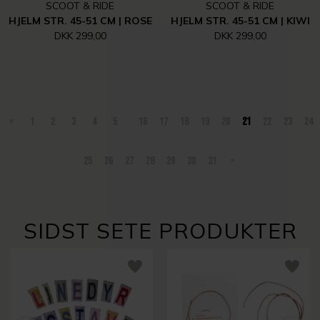
SCOOT & RIDE
SCOOT & RIDE
HJELM STR. 45-51 CM | ROSE
HJELM STR. 45-51 CM | KIWI
DKK 299,00
DKK 299,00
<
1
2
3
4
5
16
17
18
19
20
21
22
23
24
25
26
27
28
29
30
31
>
SIDST SETE PRODUKTER