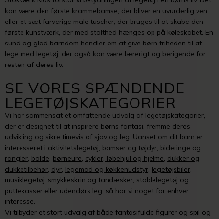
Stokværk Kids forstår vi betydningen af legetøj i en børns liv. Det
kan være den første krammebamse, der bliver en uvurderlig ven,
eller et sæt farverige male tuscher, der bruges til at skabe den
første kunstværk, der med stolthed hænges op på køleskabet. En
sund og glad barndom handler om at give børn friheden til at
lege med legetøj, der også kan være lærerigt og berigende for
resten af deres liv.
SE VORES SPÆNDENDE
LEGETØJSKATEGORIER
Vi har sammensat et omfattende udvalg af legetøjskategorier,
der er designet til at inspirere børns fantasi, fremme deres
udvikling og sikre timevis af sjov og leg. Uanset om dit barn er
interesseret i
aktivitetslegetøj
,
bamser og tøjdyr
,
bideringe og
rangler
,
bolde
,
børneure
,
cykler, løbehjul og hjelme
,
dukker og
dukketilbehør
,
dyr
,
legemad og køkkenudstyr
,
legetøjsbiler
,
musiklegetøj
,
smykkeskrin og tandæsker
,
stablelegetøj og
puttekasser
eller
udendørs leg
, så har vi noget for enhver
interesse.
Vi tilbyder et stort udvalg af både fantasifulde figurer og spil og