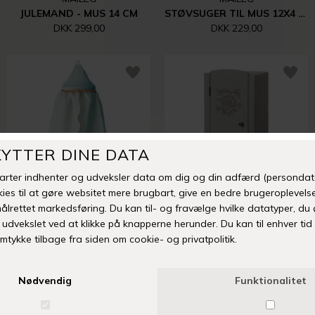
JULEMAND - MUS 14 CM
STØVSUGER TIL MUS 12X4 CM
DKK 299,00
DKK 229,00
MAILEG
MAILEG
MINIATURE SENGEHIMMEL 32X8 CM | MINT
KLÆDESKAB 23X11 CM - GREY/MINT
DKK 149,00
DKK 199,00