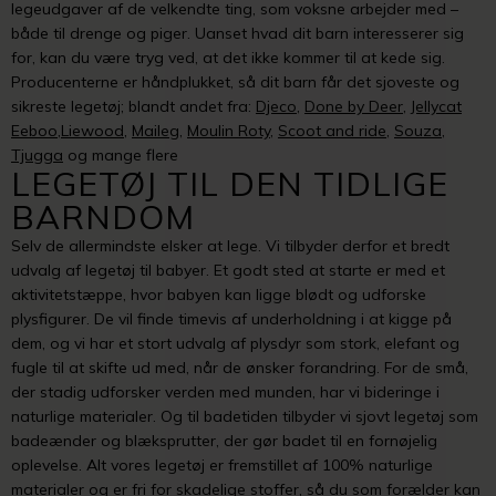
legeudgaver af de velkendte ting, som voksne arbejder med –
både til drenge og piger. Uanset hvad dit barn interesserer sig
for, kan du være tryg ved, at det ikke kommer til at kede sig.
Producenterne er håndplukket, så dit barn får det sjoveste og
sikreste legetøj; blandt andet fra:
Djeco
,
Don
e by Deer
,
Jellycat
Eeboo
,
Liewood
,
Maileg
,
Moulin Roty
,
Scoot and ride
,
Souza
,
Tjugga
og mange flere
LEGETØJ TIL DEN TIDLIGE
BARNDOM
Selv de allermindste elsker at lege. Vi tilbyder derfor et bredt
udvalg af legetøj til babyer. Et godt sted at starte er med et
aktivitetstæppe, hvor babyen kan ligge blødt og udforske
plysfigurer. De vil finde timevis af underholdning i at kigge på
dem, og vi har et stort udvalg af plysdyr som stork, elefant og
fugle til at skifte ud med, når de ønsker forandring. For de små,
der stadig udforsker verden med munden, har vi bideringe i
naturlige materialer. Og til badetiden tilbyder vi sjovt legetøj som
badeænder og blæksprutter, der gør badet til en fornøjelig
oplevelse. Alt vores legetøj er fremstillet af 100% naturlige
materialer og er fri for skadelige stoffer, så du som forælder kan