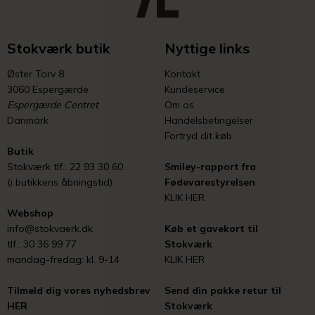
Stokværk butik
Nyttige links
Øster Torv 8
Kontakt
3060 Espergærde
Kundeservice
Espergærde Centret
Om os
Danmark
Handelsbetingelser
Fortryd dit køb
Butik
Stokværk tlf.: 22 93 30 60
Smiley-rapport fra
(i butikkens åbningstid)
Fødevarestyrelsen
KLIK HER
Webshop
info@stokvaerk.dk
Køb et gavekort til
tlf.: 30 36 99 77
Stokværk
mandag-fredag: kl. 9-14
KLIK HER
Tilmeld dig vores nyhedsbrev
Send din pakke retur til
HER
Stokværk