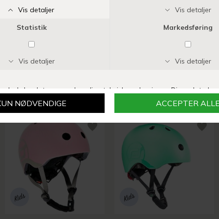
SOUZA
DJECO
RAYMOND SKJOLD
TATOVERINGER SKURKE & HELTE
DKK 179,00
DKK 39,95