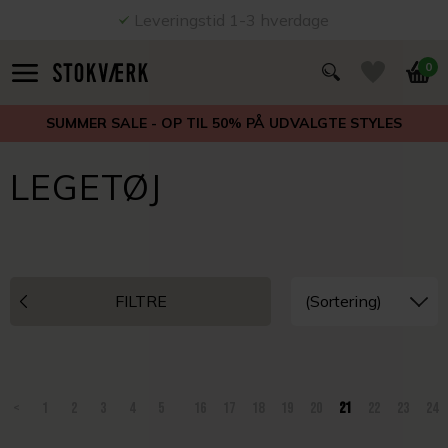
Leveringstid 1-3 hverdage
0
SUMMER SALE - OP TIL 50% PÅ UDVALGTE STYLES
LEGETØJ
FILTRE
<
1
2
3
4
5
16
17
18
19
20
21
22
23
24