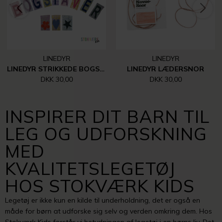
LINEDYR
LINEDYR
LINEDYR STRIKKEDE BOGSTAVER, TAL MM.
LINEDYR LÆDERSNOR
DKK 30,00
DKK 30,00
INSPIRER DIT BARN TIL
LEG OG UDFORSKNING
MED
KVALITETSLEGETØJ
HOS STOKVÆRK KIDS
Legetøj er ikke kun en kilde til underholdning, det er også en
måde for børn at udforske sig selv og verden omkring dem. Hos