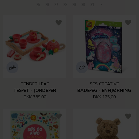
25
26
27
28
29
30
31
>
TENDER LEAF
SES CREATIVE
TESÆT - JORDBÆR
BADEÆG - ENHJØRNING
DKK 389,00
DKK 125,00