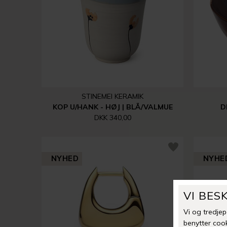
STINEMEI KERAMIK
KOP U/HANK - HØJ | BLÅ/VALMUE
D
DKK 340,00
NYHED
NYHE