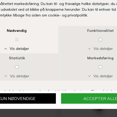
MARIA BLACK
MARIA BLACK
L BRACELET | FORGYLDT
WHIRL NECKLACE | FORG
DKK 750,00
DKK 1.100,00
D
NYHED