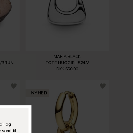
MARIA BLACK
/BRUN
TOTE HUGGIE | SØLV
DKK 650,00
NYHED