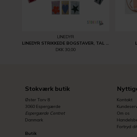
LINEDYR
LINEDYR STRIKKEDE BOGSTAVER, TAL MM.
DKK 30,00
Stokværk butik
Nyttige
Øster Torv 8
Kontakt
3060 Espergærde
Kundeserv
Espergærde Centret
Om os
Danmark
Handelsbe
Fortryd di
Butik