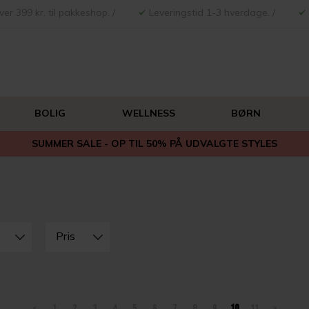
ver 399 kr. til pakkeshop. /
Leveringstid 1-3 hverdage. /
BOLIG
WELLNESS
BØRN
SUMMER SALE - OP TIL 50% PÅ UDVALGTE STYLES
Pris
<
1
2
3
4
5
6
7
8
9
10
11
>