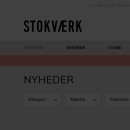
Gratis fragt v/køb o
NYHEDER
MÆRKER
DAME
NYHEDER
LUK
FILTRE
Kategori
Mærke
Størrelse