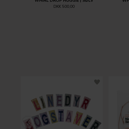
WHIRL DROP HUGGIE | SØLV
WH
DKK 500,00