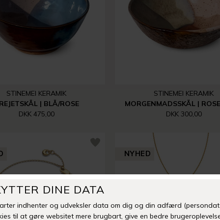
STINEMEI KERAMIK
STINEMEI KERAMIK
REJETSKÅL | BLÅ/ROSE
MORGENMADSSKÅL | ROSE
DKK 475,00
DKK 300,00
D
NYHED