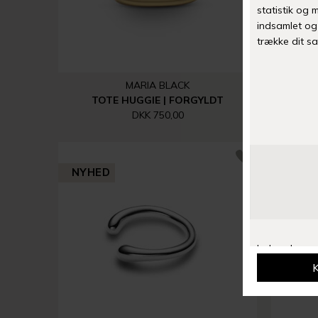
MARIA BLACK
TOTE HUGGIE | FORGYLDT
COI
DKK 750,00
NYHED
NYHE