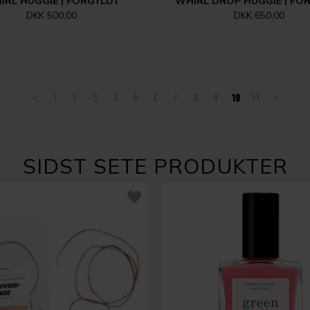
IRL HUGGIE | FORGYLDT
WHIRL DROP HUGGIE | FO
DKK 500,00
DKK 650,00
<
1
2
3
4
5
6
7
8
9
10
11
>
SIDST SETE PRODUKTER