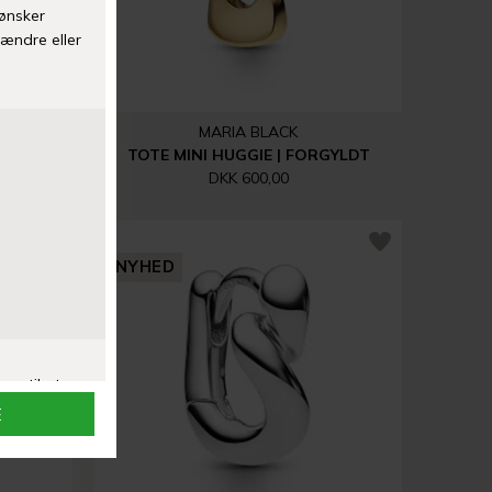
MARIA BLACK
YLDT
TOTE MINI HUGGIE | FORGYLDT
DKK 600,00
NYHED