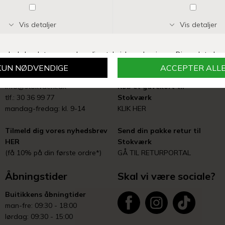
Danmark
Handelsbetingelser
Fortryd dit køb
Butik
Stokværk tlf.: 22 93 30 60
Smiley-rapport fra
(i butikkens åbningstid)
Fødevarestyrelsen
KLIK HER
Webshop
info@stokvaerk.dk
Køb et gavekort til
tlf.: 30 36 99 77
Stokværk
mandag-fredag: kl. 9-14
KLIK HER
Tilmeld dig vores nyhedsbrev
Send din pakke retur til
HER
Stokværk
(få 10% på din første ordre*)
GÅ TIL RETURPORTAL
Åbningstider
Skal vi være sociale?
Buitikkens åbningtider
man-fre: 09:30 - 18:00
lørdag: 09:30 - 15:00