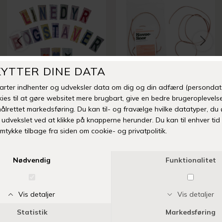
LINEDYR
LINEDYR
LINEDYR STRIKKEDE BOGSTAVER, TAL MM.
LINEDYR LÆDERSNOR
DKK 30,00
DKK 30,00
Stokværk butik
Nyttige links
Øster Torv 8
Kontakt
3060 Espergærde
Kundeservice
Espergærde Centret
Om os